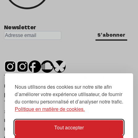
Newsletter
S'abonner
Tsugi est un mensuel indépendant sur la
musique et les nouvelles tendances, dont la
Nous utilisons des cookies sur notre site afin
d’améliorer votre expérience utilisateur, de fournir
première parution date de 2007.
du contenu personnalisé et d’analyser notre trafic.
Tsugi en japonais signifie « prochain », « suivant
Politique en matière de cookies.
», ce qui correspond à la thématique du
magazine, à l’affût des nouvelles tendances
Tout accepter
musicales, qu’elles viennent de la musique
électronique, du rock ou du hip hop, et des