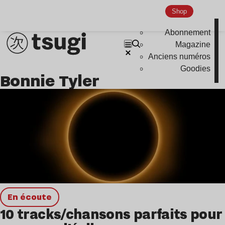
Hardcore
Shop
Global Club
Abonnement
Magazine
Nu Jazz
Anciens numéros
Indie
Goodies
Bonnie Tyler
en écoute
10 tracks/chansons parfaits pour