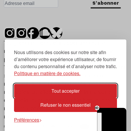
S'abonner
Tsugi est un mensuel indépendant sur la
musique et les nouvelles tendances, dont la
Nous utilisons des cookies sur notre site afin
d’améliorer votre expérience utilisateur, de fournir
première parution date de 2007.
du contenu personnalisé et d’analyser notre trafic.
Tsugi en japonais signifie « prochain », « suivant
Politique en matière de cookies.
», ce qui correspond à la thématique du
magazine, à l’affût des nouvelles tendances
Tout accepter
musicales, qu’elles viennent de la musique
électronique, du rock ou du hip hop, et des
Refuser le non essentiel
nouveaux phénomènes de société liés à la
musique.
Préférences
POLITIQUE DE COOKIES (UE)
CONTACT
CHOIX RGPD
TSUGI
RADIO