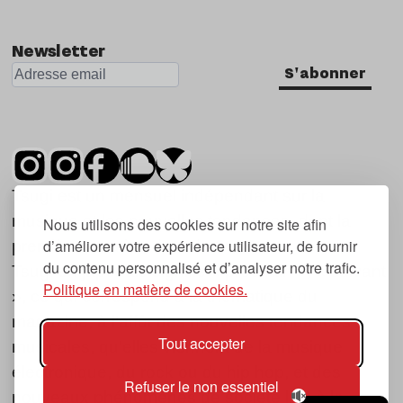
Newsletter
S'abonner
Tsugi est un mensuel indépendant sur la
musique et les nouvelles tendances, dont la
Nous utilisons des cookies sur notre site afin
d’améliorer votre expérience utilisateur, de fournir
première parution date de 2007.
du contenu personnalisé et d’analyser notre trafic.
Tsugi en japonais signifie « prochain », « suivant
Politique en matière de cookies.
», ce qui correspond à la thématique du
magazine, à l’affût des nouvelles tendances
Tout accepter
musicales, qu’elles viennent de la musique
électronique, du rock ou du hip hop, et des
Refuser le non essentiel
nouveaux phénomènes de société liés à la