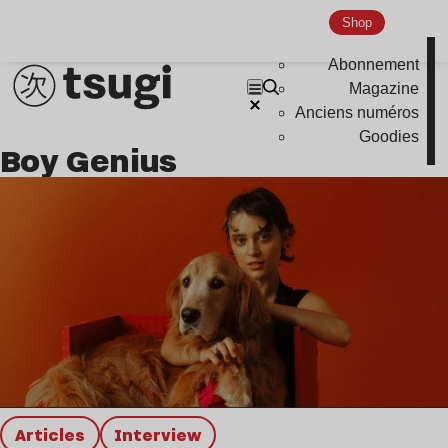
Nu Jazz
Shop
Indie
Abonnement
Magazine
Anciens numéros
Goodies
Boy Genius
Articles
interview