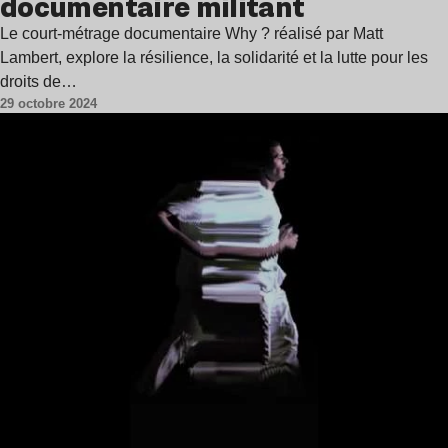
documentaire militant
Le court-métrage documentaire Why ? réalisé par Matt
Lambert, explore la résilience, la solidarité et la lutte pour les
droits de…
29 octobre 2024