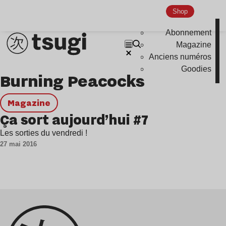
Shop
Genre musicaux
Abonnement
House
Magazine
Anciens numéros
Techno
Goodies
Burning Peacocks
Bass Music
Pop
magazine
Ambient
Ça sort aujourd’hui #7
Disco
Les sorties du vendredi !
27 mai 2016
Hardcore
Global Club
Nu Jazz
Indie