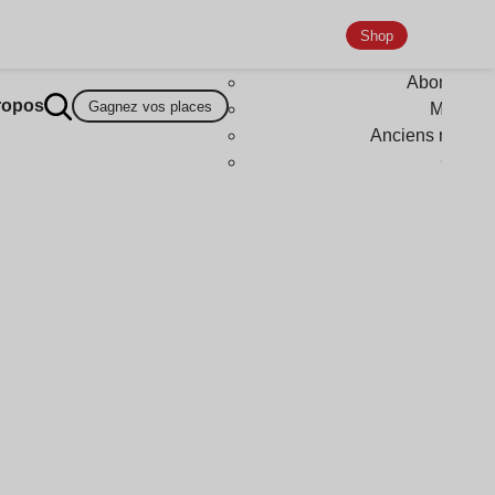
Shop
Abonneme
ropos
Gagnez vos places
Magazi
Anciens numér
Goodi