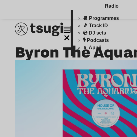
Radio
📆 Programmes
🎵 Track ID
💿 DJ sets
🎙️ Podcasts
Byron The Aqua
📱 Appli