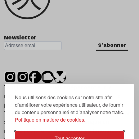
Newsletter
S'abonner
Tsugi est un mensuel indépendant sur la
musique et les nouvelles tendances, dont la
Nous utilisons des cookies sur notre site afin
d’améliorer votre expérience utilisateur, de fournir
première parution date de 2007.
du contenu personnalisé et d’analyser notre trafic.
Tsugi en japonais signifie « prochain », « suivant
Politique en matière de cookies.
», ce qui correspond à la thématique du
magazine, à l’affût des nouvelles tendances
Tout accepter