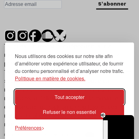
S'abonner
Tsugi est un mensuel indépendant sur la
musique et les nouvelles tendances, dont la
Nous utilisons des cookies sur notre site afin
d’améliorer votre expérience utilisateur, de fournir
première parution date de 2007.
du contenu personnalisé et d’analyser notre trafic.
Tsugi en japonais signifie « prochain », « suivant
Politique en matière de cookies.
», ce qui correspond à la thématique du
magazine, à l’affût des nouvelles tendances
Tout accepter
musicales, qu’elles viennent de la musique
électronique, du rock ou du hip hop, et des
Refuser le non essentiel
nouveaux phénomènes de société liés à la
musique.
Préférences
POLITIQUE DE COOKIES (UE)
CONTACT
CHOIX RGPD
TSUGI
RADIO