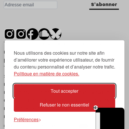
S'abonner
Tsugi est un mensuel indépendant sur la
musique et les nouvelles tendances, dont la
Nous utilisons des cookies sur notre site afin
d’améliorer votre expérience utilisateur, de fournir
première parution date de 2007.
du contenu personnalisé et d’analyser notre trafic.
Tsugi en japonais signifie « prochain », « suivant
Politique en matière de cookies.
», ce qui correspond à la thématique du
magazine, à l’affût des nouvelles tendances
Tout accepter
musicales, qu’elles viennent de la musique
électronique, du rock ou du hip hop, et des
Refuser le non essentiel
nouveaux phénomènes de société liés à la
musique.
Préférences
POLITIQUE DE COOKIES (UE)
CONTACT
CHOIX RGPD
TSUGI