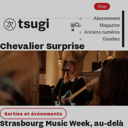
Hardcore
Shop
Global Club
Abonnement
Nu Jazz
Magazine
Anciens numéros
Indie
Goodies
Chevalier Surprise
Sorties et événements
Strasbourg Music Week, au-delà