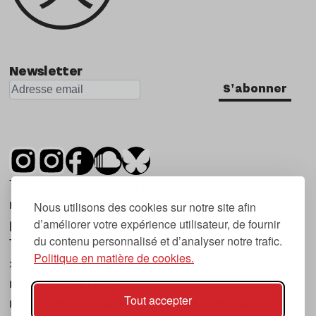
Newsletter
S'abonner
Tsugi est un mensuel indépendant sur la
musique et les nouvelles tendances, dont la
Nous utilisons des cookies sur notre site afin
d’améliorer votre expérience utilisateur, de fournir
première parution date de 2007.
du contenu personnalisé et d’analyser notre trafic.
Tsugi en japonais signifie « prochain », « suivant
Politique en matière de cookies.
», ce qui correspond à la thématique du
magazine, à l’affût des nouvelles tendances
Tout accepter
musicales, qu’elles viennent de la musique