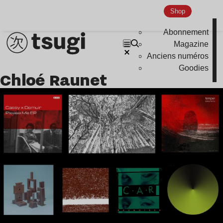
Shop
Nu Jazz
Indie
Abonnement
Magazine
Anciens numéros
Goodies
Chloé Raunet