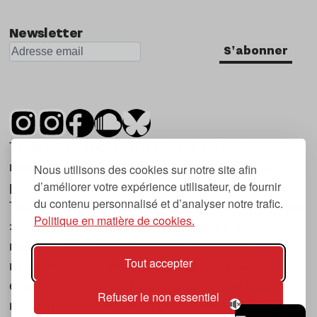
Newsletter
S'abonner
Tsugi est un mensuel indépendant sur la
musique et les nouvelles tendances, dont la
Nous utilisons des cookies sur notre site afin
d’améliorer votre expérience utilisateur, de fournir
première parution date de 2007.
du contenu personnalisé et d’analyser notre trafic.
Tsugi en japonais signifie « prochain », « suivant
Politique en matière de cookies.
», ce qui correspond à la thématique du
magazine, à l’affût des nouvelles tendances
Tout accepter
musicales, qu’elles viennent de la musique
électronique, du rock ou du hip hop, et des
Refuser le non essentiel
nouveaux phénomènes de société liés à la