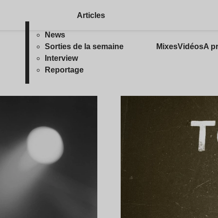
Articles
News
Sorties de la semaine
Mixes
Vidéos
A p
Interview
Reportage