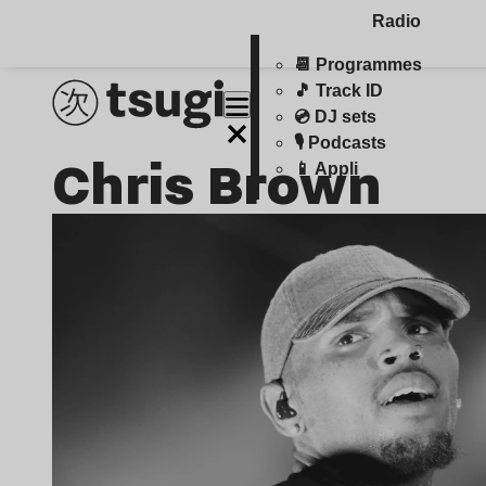
Radio
📆 Programmes
🎵 Track ID
💿 DJ sets
🎙️ Podcasts
Chris Brown
📱 Appli