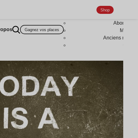
Shop
Abonneme
ropos
Gagnez vos places
Magazi
Anciens numér
Goodi