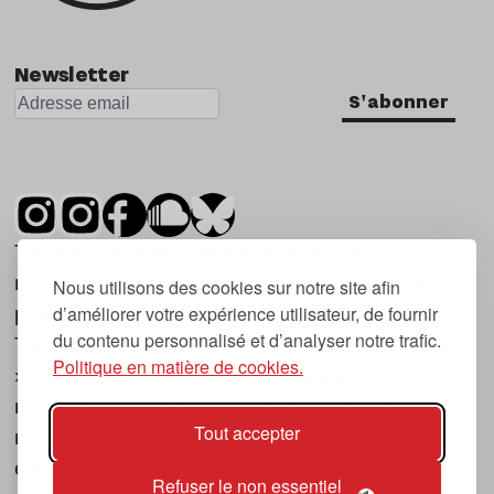
Newsletter
S'abonner
Tsugi est un mensuel indépendant sur la
musique et les nouvelles tendances, dont la
Nous utilisons des cookies sur notre site afin
d’améliorer votre expérience utilisateur, de fournir
première parution date de 2007.
du contenu personnalisé et d’analyser notre trafic.
Tsugi en japonais signifie « prochain », « suivant
Politique en matière de cookies.
», ce qui correspond à la thématique du
magazine, à l’affût des nouvelles tendances
Tout accepter
musicales, qu’elles viennent de la musique
électronique, du rock ou du hip hop, et des
Refuser le non essentiel