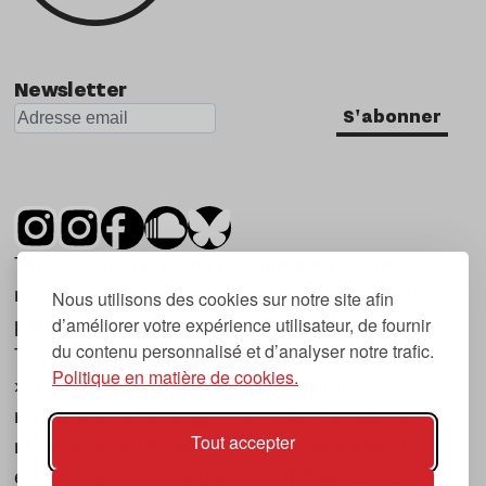
Newsletter
S'abonner
Tsugi est un mensuel indépendant sur la
musique et les nouvelles tendances, dont la
Nous utilisons des cookies sur notre site afin
d’améliorer votre expérience utilisateur, de fournir
première parution date de 2007.
du contenu personnalisé et d’analyser notre trafic.
Tsugi en japonais signifie « prochain », « suivant
Politique en matière de cookies.
», ce qui correspond à la thématique du
magazine, à l’affût des nouvelles tendances
Tout accepter
musicales, qu’elles viennent de la musique
électronique, du rock ou du hip hop, et des