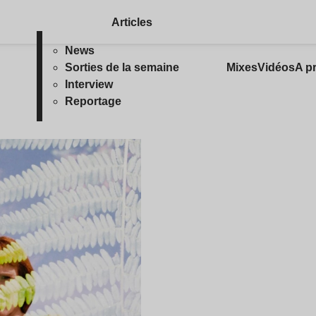
Articles
News
Sorties de la semaine
Mixes
Vidéos
A p
Interview
Reportage