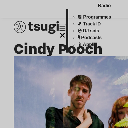
Radio
📆 Programmes
🎵 Track ID
💿 DJ sets
🎙️ Podcasts
Cindy Pooch
📱 Appli