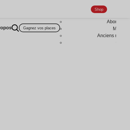
Shop
Abonneme
ropos
Gagnez vos places
Magazi
Anciens numér
Goodi