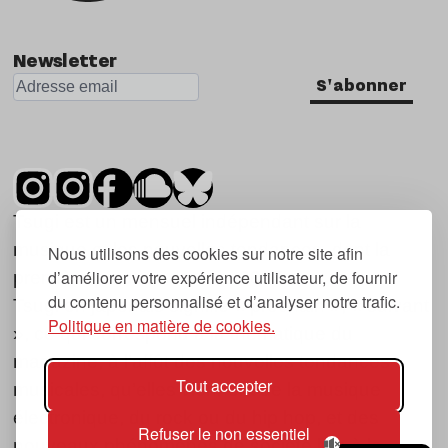
Newsletter
S'abonner
Tsugi est un mensuel indépendant sur la
musique et les nouvelles tendances, dont la
Nous utilisons des cookies sur notre site afin
d’améliorer votre expérience utilisateur, de fournir
première parution date de 2007.
du contenu personnalisé et d’analyser notre trafic.
Tsugi en japonais signifie « prochain », « suivant
Politique en matière de cookies.
», ce qui correspond à la thématique du
magazine, à l’affût des nouvelles tendances
Tout accepter
musicales, qu’elles viennent de la musique
électronique, du rock ou du hip hop, et des
Refuser le non essentiel
nouveaux phénomènes de société liés à la