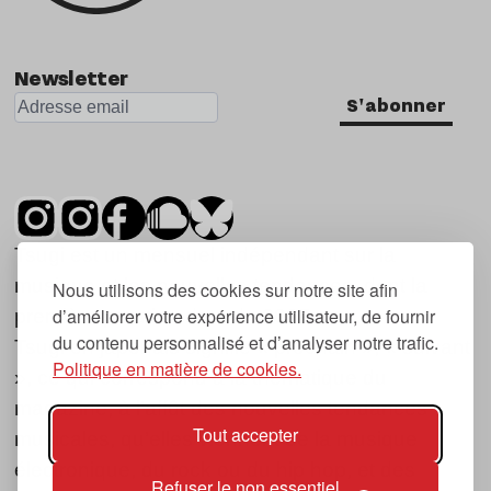
Newsletter
S'abonner
Tsugi est un mensuel indépendant sur la
musique et les nouvelles tendances, dont la
Nous utilisons des cookies sur notre site afin
d’améliorer votre expérience utilisateur, de fournir
première parution date de 2007.
du contenu personnalisé et d’analyser notre trafic.
Tsugi en japonais signifie « prochain », « suivant
Politique en matière de cookies.
», ce qui correspond à la thématique du
magazine, à l’affût des nouvelles tendances
Tout accepter
musicales, qu’elles viennent de la musique
électronique, du rock ou du hip hop, et des
Refuser le non essentiel