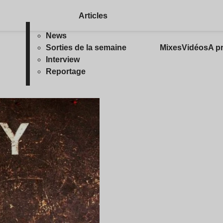
Articles
News
Sorties de la semaine
Mixes
Vidéos
A p
Interview
Reportage