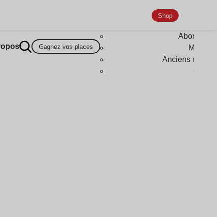
Shop
Abonneme
ropos
Gagnez vos places
Magazi
Anciens numér
Goodi