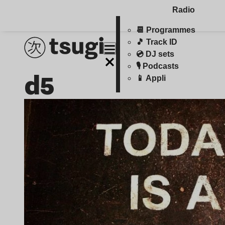
Radio
📆 Programmes
🎵 Track ID
💿 DJ sets
🎙️ Podcasts
d5
📱 Appli