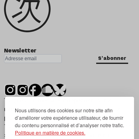
Newsletter
S'abonner
Tsugi est un mensuel indépendant sur la
musique et les nouvelles tendances, dont la
Nous utilisons des cookies sur notre site afin
d’améliorer votre expérience utilisateur, de fournir
première parution date de 2007.
du contenu personnalisé et d’analyser notre trafic.
Tsugi en japonais signifie « prochain », « suivant
Politique en matière de cookies.
», ce qui correspond à la thématique du