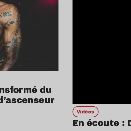
ansformé du
d’ascenseur
Vidéos
En écoute : 