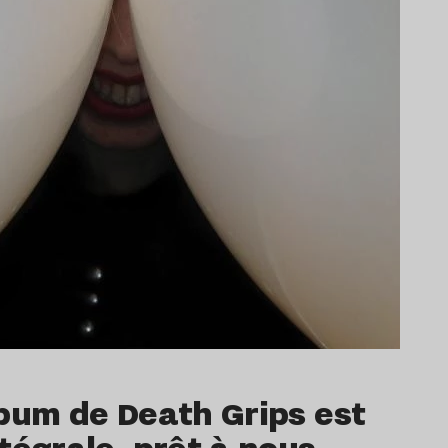
bum de Death Grips est
tégrale, prêt à nous