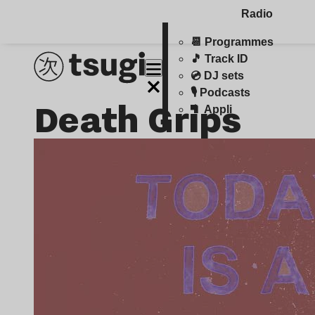
Radio
📆 Programmes
🎵 Track ID
💿 DJ sets
🎙️ Podcasts
Death Grips
📱 Appli