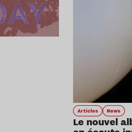
Articles
news
Le nouvel al
en écoute in