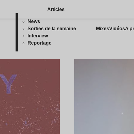
Articles
News
Sorties de la semaine
Mixes
Vidéos
A p
Interview
Reportage