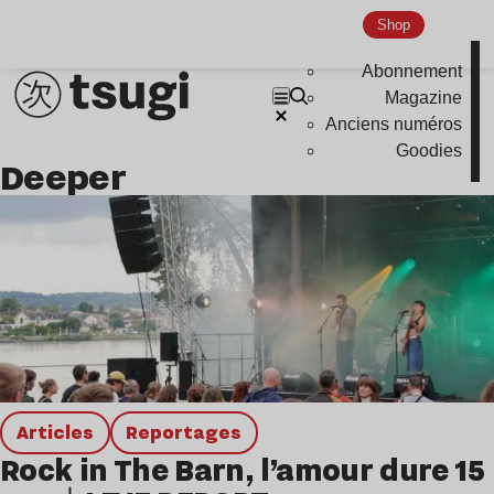
Disco
Shop
Hardcore
Abonnement
Global Club
Magazine
Anciens numéros
Nu Jazz
Goodies
Deeper
Indie
Articles
Reportages
Rock in The Barn, l’amour dure 15