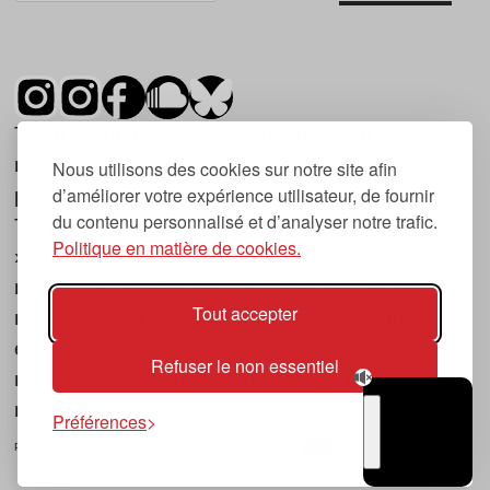
Tsugi est un mensuel indépendant sur la
musique et les nouvelles tendances, dont la
Nous utilisons des cookies sur notre site afin
d’améliorer votre expérience utilisateur, de fournir
première parution date de 2007.
du contenu personnalisé et d’analyser notre trafic.
Tsugi en japonais signifie « prochain », « suivant
Politique en matière de cookies.
», ce qui correspond à la thématique du
magazine, à l’affût des nouvelles tendances
Tout accepter
musicales, qu’elles viennent de la musique
électronique, du rock ou du hip hop, et des
Refuser le non essentiel
nouveaux phénomènes de société liés à la
musique.
Préférences
POLITIQUE DE COOKIES (UE)
CONTACT
CHOIX RGPD
TSUGI
RADIO