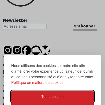
Newsletter
S'abonner
Tsugi est un mensuel indépendant sur la
musique et les nouvelles tendances, dont la
Nous utilisons des cookies sur notre site afin
d’améliorer votre expérience utilisateur, de fournir
première parution date de 2007.
du contenu personnalisé et d’analyser notre trafic.
Tsugi en japonais signifie « prochain », « suivant
Politique en matière de cookies.
», ce qui correspond à la thématique du
magazine, à l’affût des nouvelles tendances
Tout accepter
musicales, qu’elles viennent de la musique
électronique, du rock ou du hip hop, et des