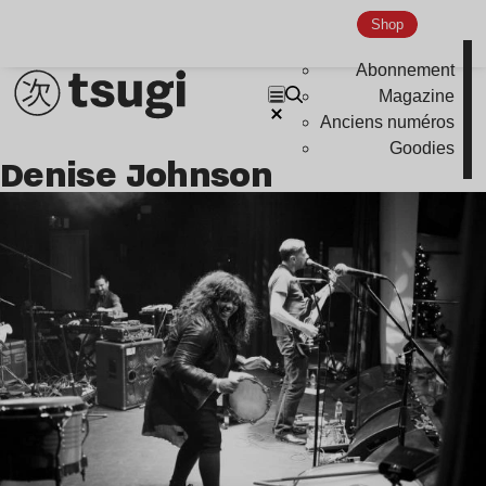
Indie
Shop
Abonnement
Magazine
Anciens numéros
Goodies
Denise Johnson