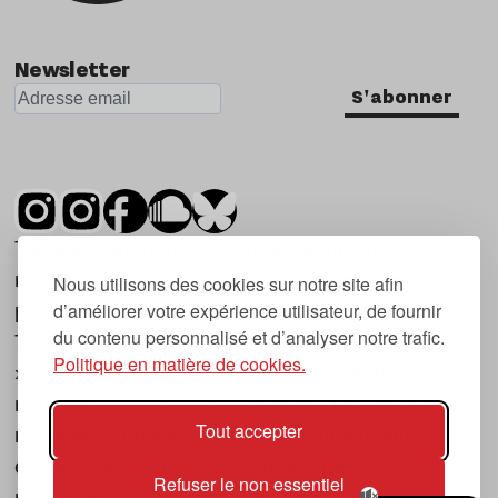
Newsletter
S'abonner
Tsugi est un mensuel indépendant sur la
musique et les nouvelles tendances, dont la
Nous utilisons des cookies sur notre site afin
d’améliorer votre expérience utilisateur, de fournir
première parution date de 2007.
du contenu personnalisé et d’analyser notre trafic.
Tsugi en japonais signifie « prochain », « suivant
Politique en matière de cookies.
», ce qui correspond à la thématique du
magazine, à l’affût des nouvelles tendances
Tout accepter
musicales, qu’elles viennent de la musique
électronique, du rock ou du hip hop, et des
Refuser le non essentiel
nouveaux phénomènes de société liés à la