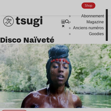
Shop
Hardcore
Global Club
Abonnement
Magazine
Nu Jazz
Anciens numéros
Indie
Goodies
Disco Naïveté