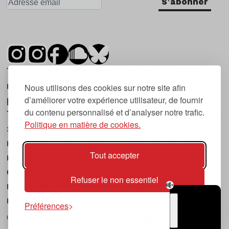
S'abonner
Tsugi est un mensuel indépendant sur la
musique et les nouvelles tendances, dont la
Nous utilisons des cookies sur notre site afin
d’améliorer votre expérience utilisateur, de fournir
première parution date de 2007.
du contenu personnalisé et d’analyser notre trafic.
Tsugi en japonais signifie « prochain », « suivant
Politique en matière de cookies.
», ce qui correspond à la thématique du
magazine, à l’affût des nouvelles tendances
Tout accepter
musicales, qu’elles viennent de la musique
électronique, du rock ou du hip hop, et des
Refuser le non essentiel
nouveaux phénomènes de société liés à la
musique.
Préférences
POLITIQUE DE COOKIES (UE)
CONTACT
CHOIX RGPD
TSUGI
RADIO