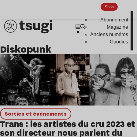
Hardcore
Shop
Global Club
Abonnement
Nu Jazz
Magazine
Anciens numéros
Indie
Goodies
Diskopunk
Sorties et événements
Trans : les artistes du cru 2023 et
son directeur nous parlent du