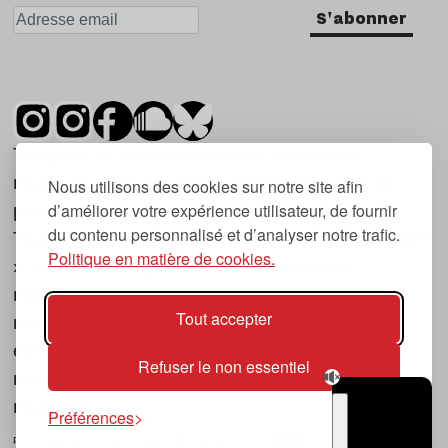
S'abonner
Tsugi est un mensuel indépendant sur la
musique et les nouvelles tendances, dont la
Nous utilisons des cookies sur notre site afin
d’améliorer votre expérience utilisateur, de fournir
première parution date de 2007.
du contenu personnalisé et d’analyser notre trafic.
Tsugi en japonais signifie « prochain », « suivant
Politique en matière de cookies.
», ce qui correspond à la thématique du
magazine, à l’affût des nouvelles tendances
Tout accepter
musicales, qu’elles viennent de la musique
électronique, du rock ou du hip hop, et des
Refuser le non essentiel
nouveaux phénomènes de société liés à la
musique.
Préférences
POLITIQUE DE COOKIES (UE)
CONTACT
CHOIX RGPD
TSUGI