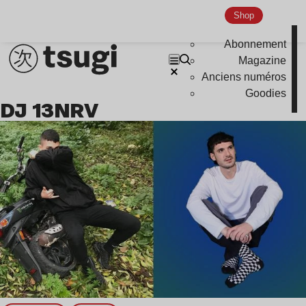
Global Club
Shop
Nu Jazz
Abonnement
Indie
Magazine
Anciens numéros
Goodies
DJ 13NRV