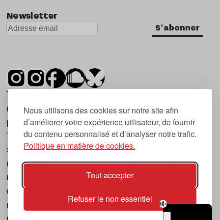
Newsletter
S'abonner
Tsugi est un mensuel indépendant sur la
musique et les nouvelles tendances, dont la
Nous utilisons des cookies sur notre site afin
d’améliorer votre expérience utilisateur, de fournir
première parution date de 2007.
du contenu personnalisé et d’analyser notre trafic.
Tsugi en japonais signifie « prochain », « suivant
Politique en matière de cookies.
», ce qui correspond à la thématique du
magazine, à l’affût des nouvelles tendances
Tout accepter
musicales, qu’elles viennent de la musique
électronique, du rock ou du hip hop, et des
Refuser le non essentiel
nouveaux phénomènes de société liés à la
musique.