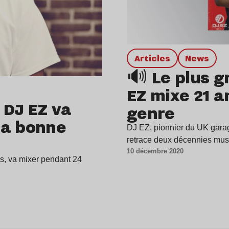
Articles
news
🔊 Le plus 
EZ mixe 21 a
 DJ EZ va
genre
la bonne
DJ EZ, pionnier du UK garage
retrace deux décennies mu
10 décembre 2020
s, va mixer pendant 24