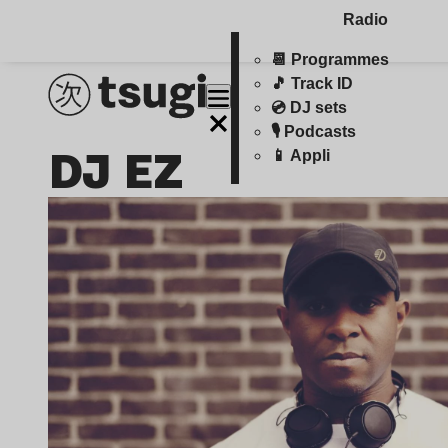
Radio
📆 Programmes
🎵 Track ID
💿 DJ sets
🎙️ Podcasts
DJ EZ
📱 Appli