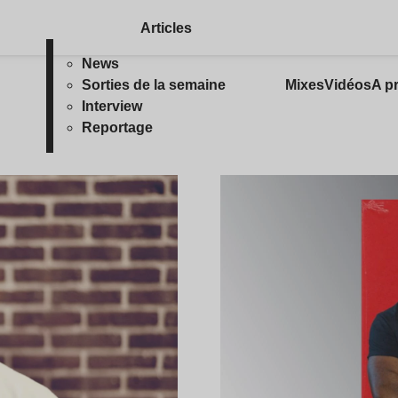
Articles
News
Sorties de la semaine
Mixes
Vidéos
A p
Interview
Reportage