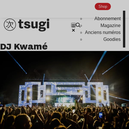
Shop
Abonnement
Magazine
Anciens numéros
Goodies
DJ Kwamé