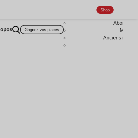
Shop
Abonneme
ropos
Gagnez vos places
Magazi
Anciens numér
Goodi