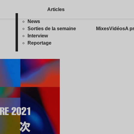
Articles
News
Sorties de la semaine
Mixes
Vidéos
A p
Interview
Reportage