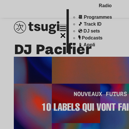
Radio
📆 Programmes
🎵 Track ID
💿 DJ sets
🎙️ Podcasts
DJ Pacifier
📱 Appli