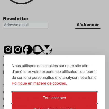
Newsletter
S'abonner
Tsugi est un mensuel indépendant sur la
musique et les nouvelles tendances, dont la
Nous utilisons des cookies sur notre site afin
d’améliorer votre expérience utilisateur, de fournir
première parution date de 2007.
du contenu personnalisé et d’analyser notre trafic.
Tsugi en japonais signifie « prochain », « suivant
Politique en matière de cookies.
», ce qui correspond à la thématique du
magazine, à l’affût des nouvelles tendances
Tout accepter
musicales, qu’elles viennent de la musique
électronique, du rock ou du hip hop, et des