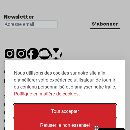
Newsletter
S'abonner
Tsugi est un mensuel indépendant sur la
musique et les nouvelles tendances, dont la
Nous utilisons des cookies sur notre site afin
d’améliorer votre expérience utilisateur, de fournir
première parution date de 2007.
du contenu personnalisé et d’analyser notre trafic.
Tsugi en japonais signifie « prochain », « suivant
Politique en matière de cookies.
», ce qui correspond à la thématique du
magazine, à l’affût des nouvelles tendances
Tout accepter
musicales, qu’elles viennent de la musique
électronique, du rock ou du hip hop, et des
Refuser le non essentiel
nouveaux phénomènes de société liés à la