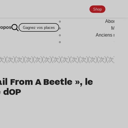
Shop
Abonneme
ropos
Gagnez vos places
Magazi
Anciens numér
Goodi
il From A Beetle », le
e dOP