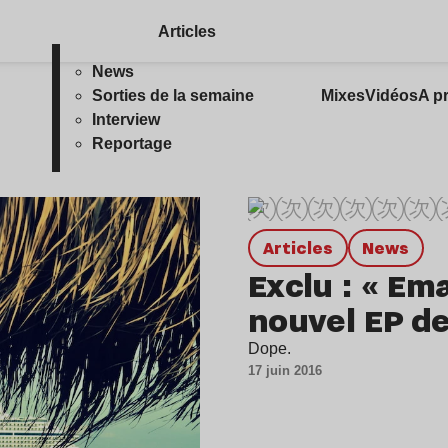
Articles
News
Sorties de la semaine
Mixes
Vidéos
A p
Interview
Reportage
Articles
news
Exclu : « Ema
nouvel EP d
Dope.
17 juin 2016