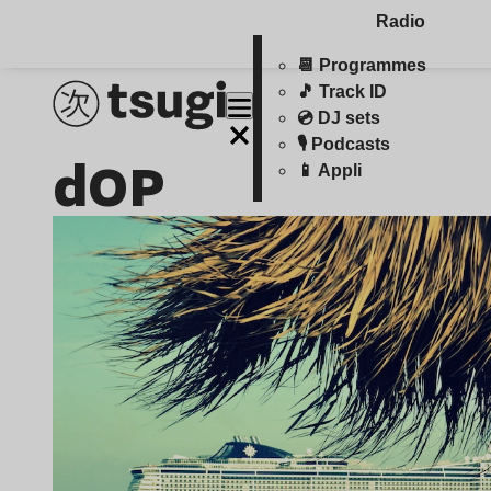
Radio
📆 Programmes
🎵 Track ID
💿 DJ sets
🎙️ Podcasts
dOP
📱 Appli