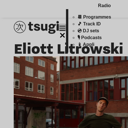
Radio
📆 Programmes
🎵 Track ID
💿 DJ sets
🎙️ Podcasts
Eliott Litrowski
📱 Appli