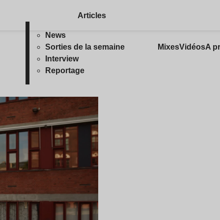
Articles
News
Sorties de la semaine
Mixes
Vidéos
A p
Interview
Reportage