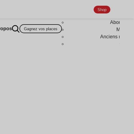
Shop
Abonneme
ropos
Gagnez vos places
Magazi
Anciens numér
Goodi