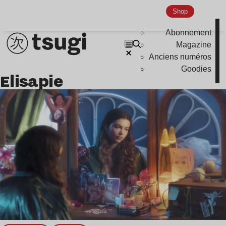
Global Club
Shop
Nu Jazz
Abonnement
Indie
Magazine
Anciens numéros
Goodies
Elisapie