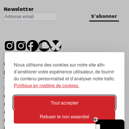
Newsletter
S'abonner
Tsugi est un mensuel indépendant sur la
musique et les nouvelles tendances, dont la
Nous utilisons des cookies sur notre site afin
d’améliorer votre expérience utilisateur, de fournir
première parution date de 2007.
du contenu personnalisé et d’analyser notre trafic.
Tsugi en japonais signifie « prochain », « suivant
Politique en matière de cookies.
», ce qui correspond à la thématique du
magazine, à l’affût des nouvelles tendances
Tout accepter
musicales, qu’elles viennent de la musique
électronique, du rock ou du hip hop, et des
Refuser le non essentiel
nouveaux phénomènes de société liés à la
musique.