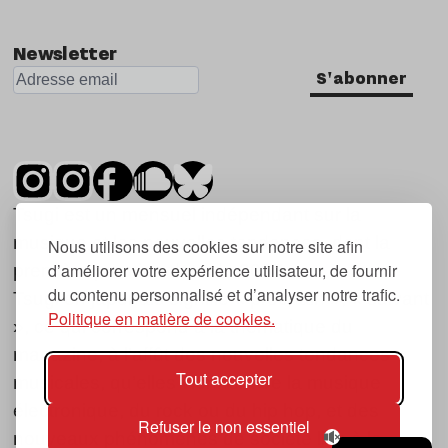
Newsletter
S'abonner
Tsugi est un mensuel indépendant sur la
musique et les nouvelles tendances, dont la
Nous utilisons des cookies sur notre site afin
d’améliorer votre expérience utilisateur, de fournir
première parution date de 2007.
du contenu personnalisé et d’analyser notre trafic.
Tsugi en japonais signifie « prochain », « suivant
Politique en matière de cookies.
», ce qui correspond à la thématique du
magazine, à l’affût des nouvelles tendances
Tout accepter
musicales, qu’elles viennent de la musique
électronique, du rock ou du hip hop, et des
Refuser le non essentiel
nouveaux phénomènes de société liés à la