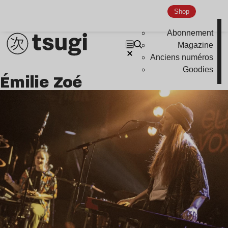
Indie
Shop
Abonnement
Magazine
Anciens numéros
Goodies
Émilie Zoé