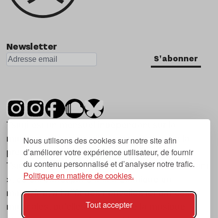
Newsletter
S'abonner
Tsugi est un mensuel indépendant sur la
musique et les nouvelles tendances, dont la
Nous utilisons des cookies sur notre site afin
d’améliorer votre expérience utilisateur, de fournir
première parution date de 2007.
du contenu personnalisé et d’analyser notre trafic.
Tsugi en japonais signifie « prochain », « suivant
Politique en matière de cookies.
», ce qui correspond à la thématique du
magazine, à l’affût des nouvelles tendances
Tout accepter
musicales, qu’elles viennent de la musique