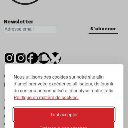
Newsletter
S'abonner
Tsugi est un mensuel indépendant sur la
musique et les nouvelles tendances, dont la
Nous utilisons des cookies sur notre site afin
d’améliorer votre expérience utilisateur, de fournir
première parution date de 2007.
du contenu personnalisé et d’analyser notre trafic.
Tsugi en japonais signifie « prochain », « suivant
Politique en matière de cookies.
», ce qui correspond à la thématique du
magazine, à l’affût des nouvelles tendances
Tout accepter
musicales, qu’elles viennent de la musique
électronique, du rock ou du hip hop, et des