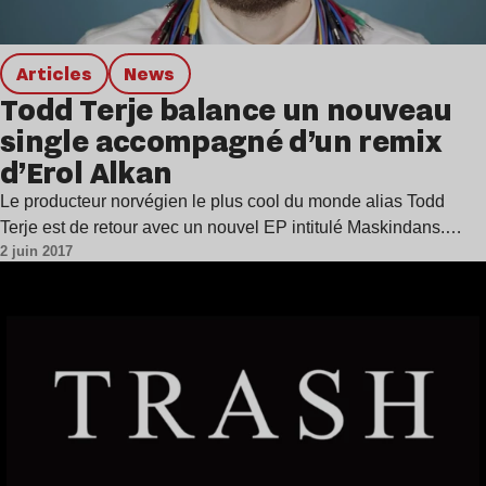
Articles
news
Todd Terje balance un nouveau
single accompagné d’un remix
d’Erol Alkan
Le producteur norvégien le plus cool du monde alias Todd
Terje est de retour avec un nouvel EP intitulé Maskindans.…
2 juin 2017