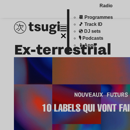
Radio
📆 Programmes
🎵 Track ID
💿 DJ sets
🎙️ Podcasts
Ex-terrestrial
📱 Appli