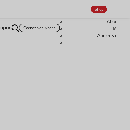
Shop
Abonneme
ropos
Gagnez vos places
Magazi
Anciens numér
Goodi