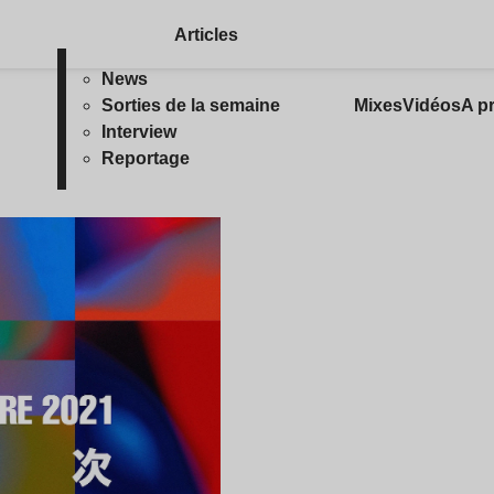
Articles
News
Sorties de la semaine
Mixes
Vidéos
A p
Interview
Reportage