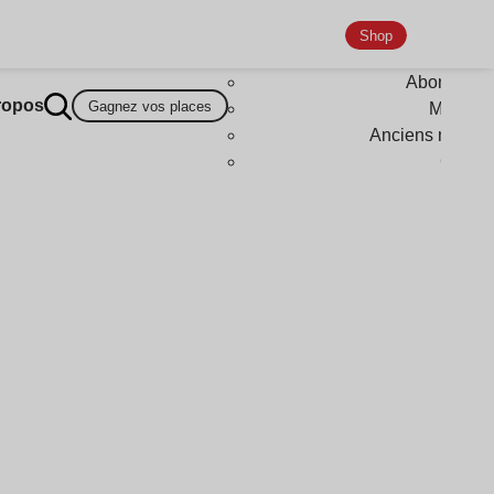
Shop
Abonneme
ropos
Gagnez vos places
Magazi
Anciens numér
Goodi