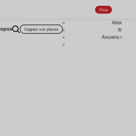
Shop
Abonneme
ropos
Gagnez vos places
Magazi
Anciens numér
Goodi