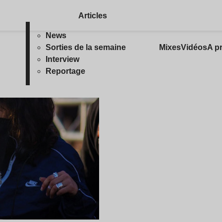
Articles
News
Sorties de la semaine
Mixes
Vidéos
A p
Interview
Reportage