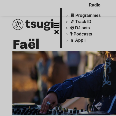
Radio
📆 Programmes
🎵 Track ID
💿 DJ sets
🎙️ Podcasts
Faël
📱 Appli