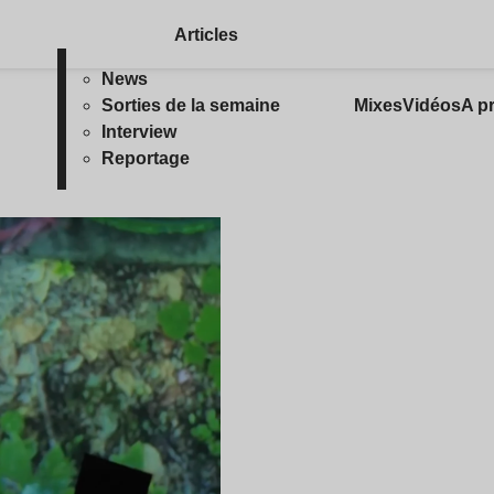
Articles
News
Sorties de la semaine
Mixes
Vidéos
A p
Interview
Reportage