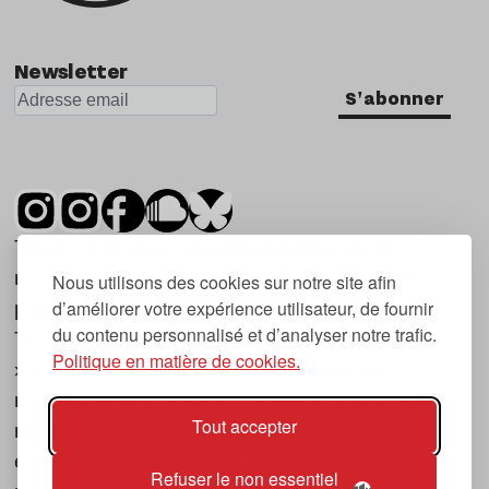
Newsletter
S'abonner
Tsugi est un mensuel indépendant sur la
musique et les nouvelles tendances, dont la
Nous utilisons des cookies sur notre site afin
d’améliorer votre expérience utilisateur, de fournir
première parution date de 2007.
du contenu personnalisé et d’analyser notre trafic.
Tsugi en japonais signifie « prochain », « suivant
Politique en matière de cookies.
», ce qui correspond à la thématique du
magazine, à l’affût des nouvelles tendances
Tout accepter
musicales, qu’elles viennent de la musique
électronique, du rock ou du hip hop, et des
Refuser le non essentiel