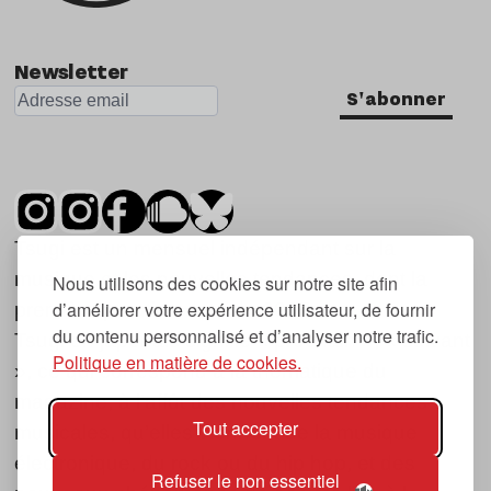
Newsletter
S'abonner
Tsugi est un mensuel indépendant sur la
musique et les nouvelles tendances, dont la
Nous utilisons des cookies sur notre site afin
d’améliorer votre expérience utilisateur, de fournir
première parution date de 2007.
du contenu personnalisé et d’analyser notre trafic.
Tsugi en japonais signifie « prochain », « suivant
Politique en matière de cookies.
», ce qui correspond à la thématique du
magazine, à l’affût des nouvelles tendances
Tout accepter
musicales, qu’elles viennent de la musique
électronique, du rock ou du hip hop, et des
Refuser le non essentiel