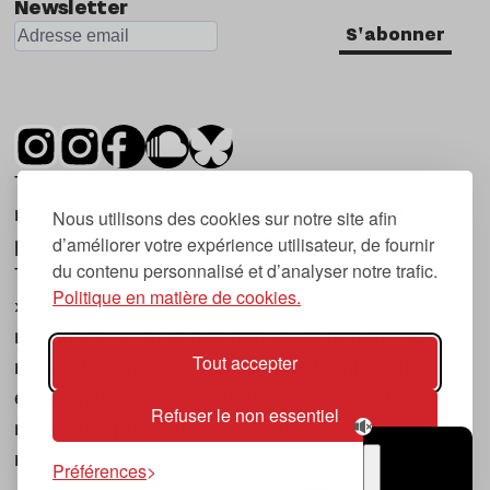
Newsletter
S'abonner
Tsugi est un mensuel indépendant sur la
musique et les nouvelles tendances, dont la
Nous utilisons des cookies sur notre site afin
d’améliorer votre expérience utilisateur, de fournir
première parution date de 2007.
du contenu personnalisé et d’analyser notre trafic.
Tsugi en japonais signifie « prochain », « suivant
Politique en matière de cookies.
», ce qui correspond à la thématique du
magazine, à l’affût des nouvelles tendances
Tout accepter
musicales, qu’elles viennent de la musique
électronique, du rock ou du hip hop, et des
Refuser le non essentiel
nouveaux phénomènes de société liés à la
musique.
Préférences