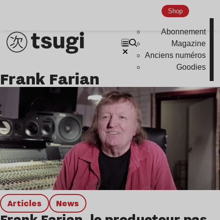
Hardcore
Shop
Global Club
Abonnement
Nu Jazz
Magazine
Indie
Anciens numéros
Goodies
Frank Farian
Articles
news
Frank Farian, le producteur pas