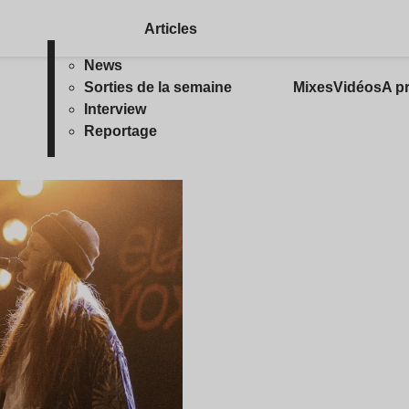
Articles
News
Sorties de la semaine
Mixes
Vidéos
A p
Interview
Reportage