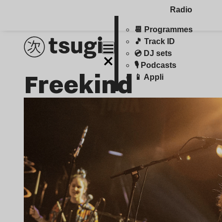
Radio
📆 Programmes
🎵 Track ID
💿 DJ sets
🎙️ Podcasts
Freekind
📱 Appli