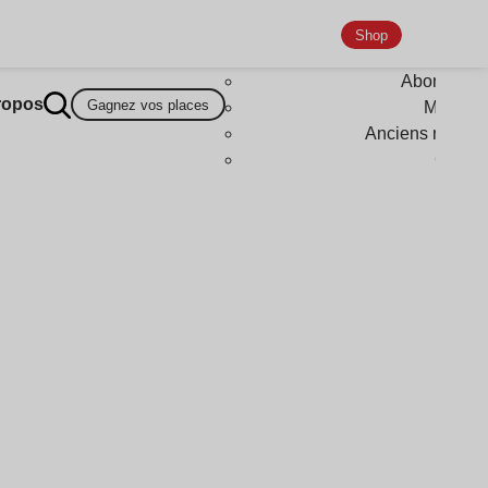
Shop
Abonneme
ropos
Gagnez vos places
Magazi
Anciens numér
Goodi