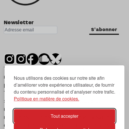
Newsletter
S'abonner
Tsugi est un mensuel indépendant sur la
musique et les nouvelles tendances, dont la
Nous utilisons des cookies sur notre site afin
d’améliorer votre expérience utilisateur, de fournir
première parution date de 2007.
du contenu personnalisé et d’analyser notre trafic.
Tsugi en japonais signifie « prochain », « suivant
Politique en matière de cookies.
», ce qui correspond à la thématique du
magazine, à l’affût des nouvelles tendances
Tout accepter
musicales, qu’elles viennent de la musique
électronique, du rock ou du hip hop, et des