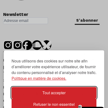
Newsletter
S'abonner
Tsugi est un mensuel indépendant sur la
musique et les nouvelles tendances, dont la
Nous utilisons des cookies sur notre site afin
d’améliorer votre expérience utilisateur, de fournir
première parution date de 2007.
du contenu personnalisé et d’analyser notre trafic.
Tsugi en japonais signifie « prochain », « suivant
Politique en matière de cookies.
», ce qui correspond à la thématique du
magazine, à l’affût des nouvelles tendances
Tout accepter
musicales, qu’elles viennent de la musique
électronique, du rock ou du hip hop, et des
Refuser le non essentiel
nouveaux phénomènes de société liés à la