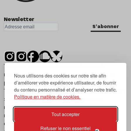
Newsletter
S'abonner
Tsugi est un mensuel indépendant sur la
musique et les nouvelles tendances, dont la
Nous utilisons des cookies sur notre site afin
d’améliorer votre expérience utilisateur, de fournir
première parution date de 2007.
du contenu personnalisé et d’analyser notre trafic.
Tsugi en japonais signifie « prochain », « suivant
Politique en matière de cookies.
», ce qui correspond à la thématique du
magazine, à l’affût des nouvelles tendances
Tout accepter
musicales, qu’elles viennent de la musique
électronique, du rock ou du hip hop, et des
Refuser le non essentiel