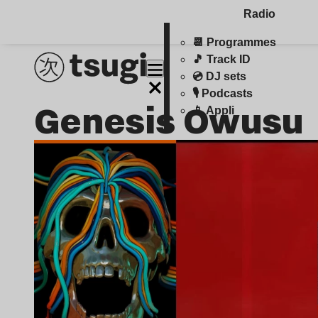
Radio
📆 Programmes
🎵 Track ID
💿 DJ sets
🎙️ Podcasts
Genesis Owusu
📱 Appli