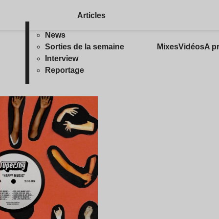
Articles
News
Sorties de la semaine
Mixes
Vidéos
A p
Interview
Reportage