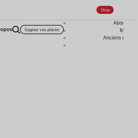
Shop
Abonneme
ropos
Gagnez vos places
Magazi
Anciens numér
Goodi