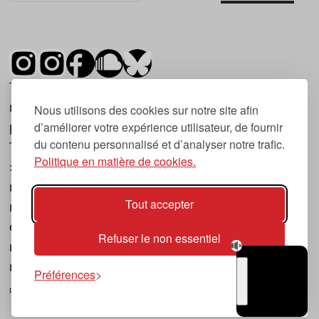
Tsugi est un mensuel indépendant sur la
musique et les nouvelles tendances, dont la
Nous utilisons des cookies sur notre site afin
d’améliorer votre expérience utilisateur, de fournir
première parution date de 2007.
du contenu personnalisé et d’analyser notre trafic.
Tsugi en japonais signifie « prochain », « suivant
Politique en matière de cookies.
», ce qui correspond à la thématique du
magazine, à l’affût des nouvelles tendances
Tout accepter
musicales, qu’elles viennent de la musique
électronique, du rock ou du hip hop, et des
Refuser le non essentiel
nouveaux phénomènes de société liés à la
musique.
Préférences
POLITIQUE DE COOKIES (UE)
CONTACT
CHOIX RGPD
TSUGI
RADIO