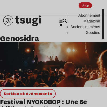
Disco
Shop
Hardcore
Abonnement
Global Club
Magazine
Anciens numéros
Nu Jazz
Goodies
Genosidra
Indie
Sorties et événements
Festival NYOKOBOP : Une 6e